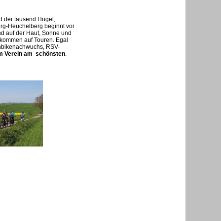
nd der tausend Hügel,
erg-Heuchelberg beginnt vor
nd auf der Haut, Sonne und
d kommen auf Touren. Egal
inbikenachwuchs, RSV-
im Verein am schönsten
.