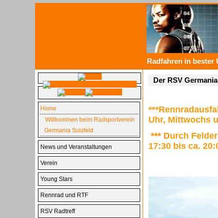
Radfahren in beste
Der RSV Germania 
***Rennradausfah
Home
Uhr, Mittwochs u
Willkommen beim Radsportverein
Germania Sulzfeld
*** D
urch Felder
17:30 bis ca. 20
News und Veranstaltungen
Verein
Young Stars
Rennrad und RTF
RSV Radtreff