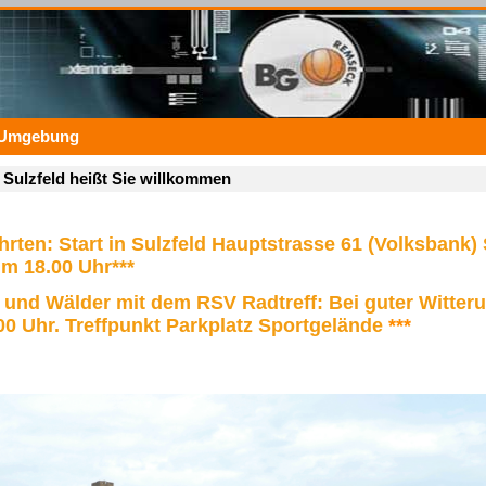
r Umgebung
Sulzfeld heißt Sie willkommen
rten: Start in Sulzfeld Hauptstrasse 61 (Volksbank
m 18.00 Uhr***
 und Wälder mit dem RSV Radtreff: Bei guter Witter
:00 Uhr. Treffpunkt Parkplatz Sportgelände
***