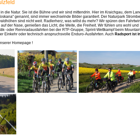
lzfeld
n die Natur. Sie ist die Bühne und wir sind mittendrin. Hier im Kraichgau, dem La
Toskana" genannt, sind immer wechselnde Bilder garantiert. Der Naturpark Stromb
aldhöhen sind nicht weit. Radlerherz, was willst du mehr? Wir spüren den Fahrtwi
 auf der Nase, genießen das Licht, die Weite, die Freiheit. Wir fühlen uns wohl un
tik- oder Rennradausfahrten bei der RTF-Gruppe, Sprint-Wettkampf beim Mounta
er Einkehr oder technisch anspruchsvolle Enduro-Ausfahrten. Auch
Radsport ist 
unserer Homepage !